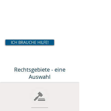
über Vertragsgestaltung bis zur
gerichtlichen Vertretung. Zu diesem
Zweck verbinden wir klassische
juristische Arbeitsmethoden mit
dem Einsatz modernster Technik.
ICH BRAUCHE HILFE!
Rechtsgebiete - eine
Auswahl