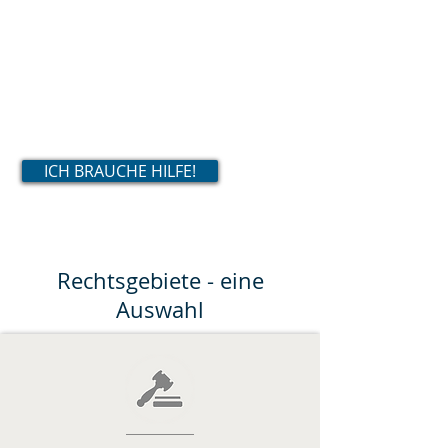
über Vertragsgestaltung bis zur
gerichtlichen Vertretung. Zu diesem
Zweck verbinden wir klassische
juristische Arbeitsmethoden mit
dem Einsatz modernster Technik.
ICH BRAUCHE HILFE!
Rechtsgebiete - eine
Auswahl