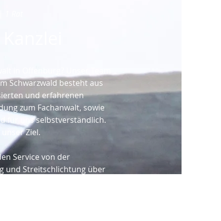
| 1 Rat
 Kanzlei
alt in Offenburg? Unser Team
 im Schwarzwald besteht aus
isierten und erfahrenen
ldung zum Fachanwalt, sowie
d für uns selbstverständlich.
unser Ziel.
en Service von der
g und Streitschlichtung über
gerichtlichen Vertretung. Zu
klassische juristische
insatz modernster Technik.