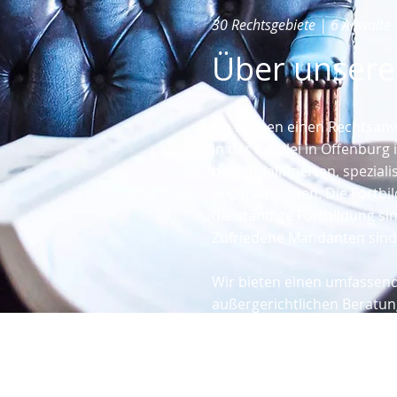
30 Rechtsgebiete | 6 Anwälte 
Über unsere
Sie suchen einen Rechtsanw
in der Kanzlei in Offenburg
hoch qualifizierten, spezial
Rechtsanwälten. Die Fortbi
die ständige Fortbildung sin
Zufriedene Mandanten sind 
Wir bieten einen umfassend
außergerichtlichen Beratun
Vertragsgestaltung bis zur 
diesem Zweck verbinden wir 
Arbeitsmethoden mit dem E