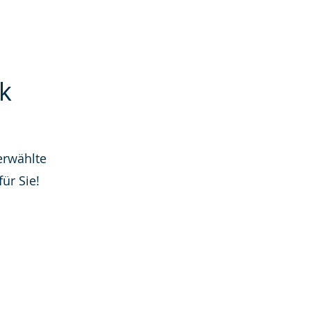
k
erwählte
ür Sie!