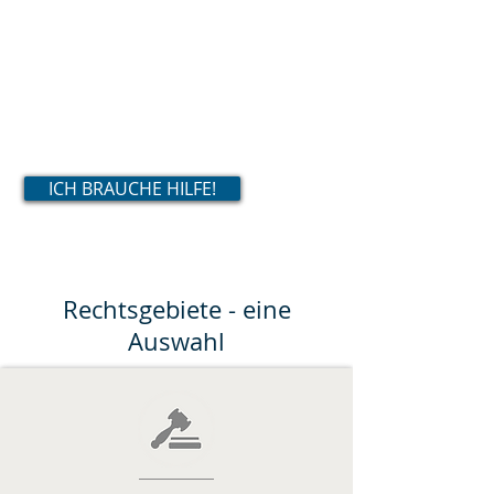
über Vertragsgestaltung bis zur
gerichtlichen Vertretung. Zu diesem
Zweck verbinden wir klassische
juristische Arbeitsmethoden mit
dem Einsatz modernster Technik.
ICH BRAUCHE HILFE!
Rechtsgebiete - eine
Auswahl