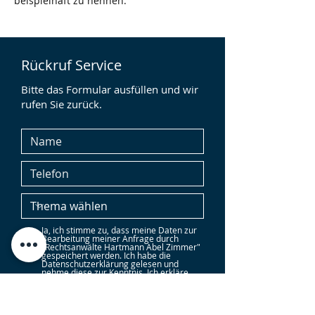
beispielhaft zu nennen.
Rückruf Service
Bitte das Formular ausfüllen und wir
rufen Sie zurück.
Ja, ich stimme zu, dass meine Daten zur
Bearbeitung meiner Anfrage durch
"Rechtsanwälte Hartmann Abel Zimmer"
gespeichert werden. Ich habe die
Datenschutzerklärung gelesen und
nehme diese zur Kenntnis. Ich erkläre
mich mit der Zusendung von Emails oder
telefonische Kontaktaufnahme bei
Angabe der entsprechenden Daten im
Kontaktformular einverstanden. Hinweis:
Die Einwilligung kann jederzeit