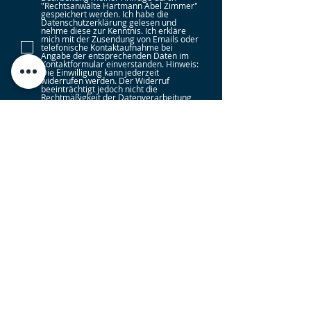
"Rechtsanwälte Hartmann Abel Zimmer"
gespeichert werden. Ich habe die
Datenschutzerklärung gelesen und
nehme diese zur Kenntnis. Ich erkläre
mich mit der Zusendung von Emails oder
telefonische Kontaktaufnahme bei
Angabe der entsprechenden Daten im
Kontaktformular einverstanden. Hinweis:
Die Einwilligung kann jederzeit
widerrufen werden. Der Widerruf
beeinträchtigt jedoch nicht die
Rechtmäßigkeit der Datenverarbeitung
bis zum Widerruf.
Datenschutzerklärung
Submit
Rechtsgebiete
Arbeitsrecht
|
Mietrecht
|
Strafrecht
|
Beamtenrecht
|
Erbrecht
|
Familienrecht
|
Baurecht
|
Verkehrsrecht
|
Sozialrecht
|
Wirtschaftsrecht
|
Verwaltungsrecht
|
Zivilrecht
|
Gesellschaftsrecht
|
Insolvenzrecht
|
Versicherungsrecht
|