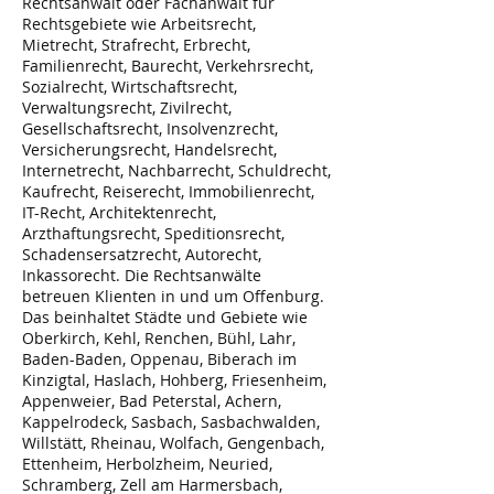
Rechtsanwalt oder Fachanwalt für
Rechtsgebiete wie Arbeitsrecht,
Mietrecht, Strafrecht, Erbrecht,
Familienrecht, Baurecht, Verkehrsrecht,
Sozialrecht, Wirtschaftsrecht,
Verwaltungsrecht, Zivilrecht,
Gesellschaftsrecht, Insolvenzrecht,
Versicherungsrecht, Handelsrecht,
Internetrecht, Nachbarrecht, Schuldrecht,
Kaufrecht, Reiserecht, Immobilienrecht,
IT-Recht, Architektenrecht,
Arzthaftungsrecht, Speditionsrecht,
Schadensersatzrecht, Autorecht,
Inkassorecht. Die Rechtsanwälte
betreuen Klienten in und um Offenburg.
Das beinhaltet Städte und Gebiete wie
Oberkirch, Kehl, Renchen, Bühl, Lahr,
Baden-Baden, Oppenau, Biberach im
Kinzigtal, Haslach, Hohberg, Friesenheim,
Appenweier, Bad Peterstal, Achern,
Kappelrodeck, Sasbach, Sasbachwalden,
Willstätt, Rheinau, Wolfach, Gengenbach,
Ettenheim, Herbolzheim, Neuried,
Schramberg, Zell am Harmersbach,