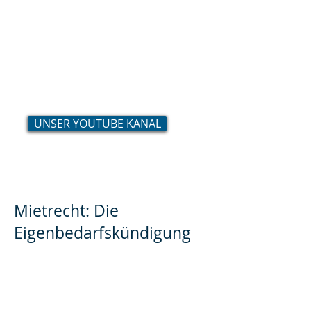
Hier finden Sie eine Auswahl
von unseren Erklär-Videos zu
ausgewählten Themen. Eine
volle Liste finden Sie auf
unserem YouTube-Kanal.
UNSER YOUTUBE KANAL
Mietrecht: Die
Eigenbedarfskündigung