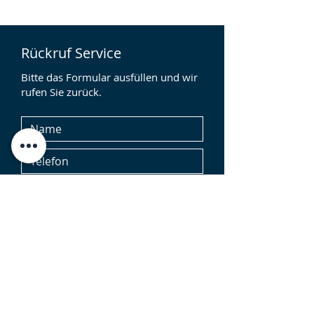
Rückruf Service
Bitte das Formular ausfüllen und wir
rufen Sie zurück.
Ja, ich stimme zu, dass meine Daten zur
Bearbeitung meiner Anfrage durch
"Rechtsanwälte Hartmann Abel Zimmer"
gespeichert werden. Ich habe die
Datenschutzerklärung gelesen und
nehme diese zur Kenntnis. Ich erkläre
mich mit der Zusendung von Emails oder
telefonische Kontaktaufnahme bei
Angabe der entsprechenden Daten im
Kontaktformular einverstanden. Hinweis:
Die Einwilligung kann jederzeit
widerrufen werden. Der Widerruf