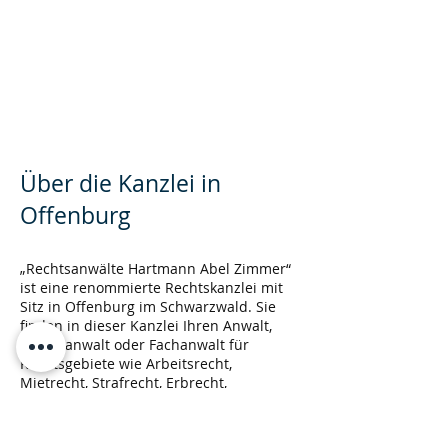
Über die Kanzlei in
Offenburg
„Rechtsanwälte Hartmann Abel Zimmer“
ist eine renommierte Rechtskanzlei mit
Sitz in Offenburg im Schwarzwald. Sie
finden in dieser Kanzlei Ihren Anwalt,
Haftung des Veranstalters einer
Rechtsanwalt oder Fachanwalt für
Rechtsgebiete wie Arbeitsrecht,
Seereise
Mietrecht, Strafrecht, Erbrecht,
Familienrecht, Baurecht, Verkehrsrecht,
Sozialrecht, Wirtschaftsrecht,
Verwaltungsrecht, Zivilrecht,