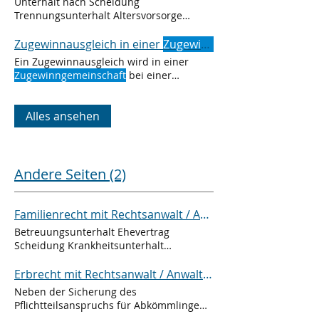
Unterhalt nach Scheidung
Trennungsunterhalt Altersvorsorge
Güterstand (Gütergemeinschaft /
Gütertrennung /
Zugewinngemeinschaft
Zugewinnausgleich in einer
Zugewinngemeinschaft
Ein Zugewinnausgleich wird in einer
Zugewinngemeinschaft
bei einer
Scheidung, Trennung oder nach dem
Alles ansehen
Andere Seiten (2)
Familienrecht mit Rechtsanwalt / Anwalt aus Offenburg, Schwarzwald, Deutschland
Betreuungsunterhalt Ehevertrag
Scheidung Krankheitsunterhalt
Sorgerecht Unterhaltszahlungen
Versorgungsausgleich
Erbrecht mit Rechtsanwalt / Anwalt aus Offenburg, Schwarzwald, Deutschland
Zugewinngemeinschaft
Neben der Sicherung des
Pflichtteilsanspruchs für Abkömmlinge
und für Ehegatten, die im Güterstand der