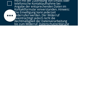
mich mit der Zusendung von Emails oder
telefonische Kontaktaufnahme bei
Angabe der entsprechenden Daten im
Kontaktformular einverstanden. Hinweis:
Die Einwilligung kann jederzeit
widerrufen werden. Der Widerruf
beeinträchtigt jedoch nicht die
Rechtmäßigkeit der Datenverarbeitung
bis zum Widerruf.
Datenschutzerklärung
Submit
Rechtsgebiete
Arbeitsrecht
|
Mietrecht
|
Strafrecht
|
Beamtenrecht
|
Erbrecht
|
Familienrecht
|
Baurecht
|
Verkehrsrecht
|
Sozialrecht
|
Wirtschaftsrecht
|
Verwaltungsrecht
|
Zivilrecht
|
Gesellschaftsrecht
|
Insolvenzrecht
|
Versicherungsrecht
|
Handelsrecht
|
Internetrecht
|
Nachbarrecht
|
Schuldrecht
|