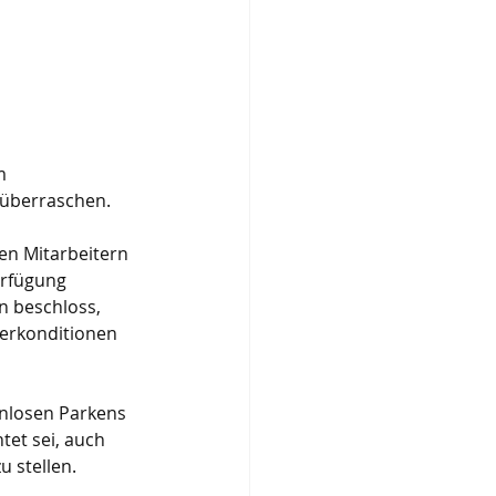
m 
 überraschen.
en Mitarbeitern 
erfügung 
n beschloss, 
derkonditionen 
nlosen Parkens 
tet sei, auch 
u stellen.