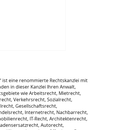
ist eine renommierte Rechtskanzlei mit
nden in dieser Kanzlei Ihren Anwalt,
sgebiete wie Arbeitsrecht, Mietrecht,
recht, Verkehrsrecht, Sozialrecht,
lrecht, Gesellschaftsrecht,
andseinsätze der
ndelsrecht, Internetrecht, Nachbarrecht,
rbeiter
obilienrecht, IT-Recht, Architektenrecht,
hadensersatzrecht, Autorecht,