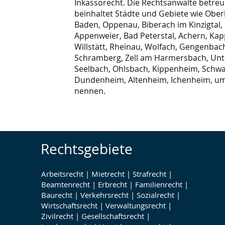
Inkassorecht. Die Rechtsanwälte betreu
beinhaltet Städte und Gebiete wie Oberk
Baden, Oppenau, Biberach im Kinzigtal,
Appenweier, Bad Peterstal, Achern, Ka
Willstätt, Rheinau, Wolfach, Gengenbac
Schramberg, Zell am Harmersbach, Un
Seelbach, Ohlsbach, Kippenheim, Schwa
Dundenheim, Altenheim, Ichenheim, um 
nennen.
Rechtsgebiete
Arbeitsrecht
|
Mietrecht
|
Strafrecht
|
Beamtenrecht
|
Erbrecht
|
Familienrecht
|
Baurecht
|
Verkehrsrecht
|
Sozialrecht
|
Wirtschaftsrecht
|
Verwaltungsrecht
|
Zivilrecht
|
Gesellschaftsrecht
|