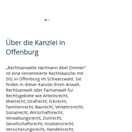
Über die Kanzlei in
Offenburg
Rücktritt vom
Mäuseplage im
„Rechtsanwälte Hartmann Abel Zimmer“
ist eine renommierte Rechtskanzlei mit
Kaufvertrag -
Rücktritt vom
Sitz in Offenburg im Schwarzwald. Sie
Kraftstoffverbrauch von
Kaufvertrag?
finden in dieser Kanzlei Ihren Anwalt,
Auto zu hoch!
Rechtsanwalt oder Fachanwalt für
Rechtsgebiete wie Arbeitsrecht,
Mietrecht, Strafrecht, Erbrecht,
Familienrecht, Baurecht, Verkehrsrecht,
Sozialrecht, Wirtschaftsrecht,
Verwaltungsrecht, Zivilrecht,
Gesellschaftsrecht, Insolvenzrecht,
Versicherungsrecht, Handelsrecht,