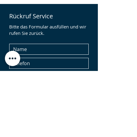
Rückruf Service
Bitte das Formular ausfüllen und wir
rufen Sie zurück.
Ja, ich stimme zu, dass meine Daten zur
Bearbeitung meiner Anfrage durch
"Rechtsanwälte Hartmann Abel Zimmer"
gespeichert werden. Ich habe die
Datenschutzerklärung gelesen und
nehme diese zur Kenntnis. Ich erkläre
mich mit der Zusendung von Emails oder
telefonische Kontaktaufnahme bei
Angabe der entsprechenden Daten im
Kontaktformular einverstanden. Hinweis:
Die Einwilligung kann jederzeit
widerrufen werden. Der Widerruf
beeinträchtigt jedoch nicht die
Rechtmäßigkeit der Datenverarbeitung