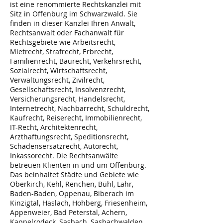
ist eine renommierte Rechtskanzlei mit
Arbeitsunfähigkeit
Mitarbeiter
Sitz in Offenburg im Schwarzwald. Sie
finden in dieser Kanzlei Ihren Anwalt,
Rechtsanwalt oder Fachanwalt für
Rechtsgebiete wie Arbeitsrecht,
Mietrecht, Strafrecht, Erbrecht,
Familienrecht, Baurecht, Verkehrsrecht,
Sozialrecht, Wirtschaftsrecht,
Verwaltungsrecht, Zivilrecht,
Gesellschaftsrecht, Insolvenzrecht,
Versicherungsrecht, Handelsrecht,
Internetrecht, Nachbarrecht, Schuldrecht,
Kaufrecht, Reiserecht, Immobilienrecht,
IT-Recht, Architektenrecht,
Arzthaftungsrecht, Speditionsrecht,
Schadensersatzrecht, Autorecht,
Inkassorecht. Die Rechtsanwälte
betreuen Klienten in und um Offenburg.
Das beinhaltet Städte und Gebiete wie
Oberkirch, Kehl, Renchen, Bühl, Lahr,
Baden-Baden, Oppenau, Biberach im
Kinzigtal, Haslach, Hohberg, Friesenheim,
Appenweier, Bad Peterstal, Achern,
Kappelrodeck, Sasbach, Sasbachwalden,