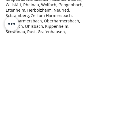
Willstätt, Rheinau, Wolfach, Gengenbach,
Ettenheim, Herbolzheim, Neuried,
Schramberg, Zell am Harmersbach,
Unterharmersbach, Oberharmersbach,
Seelbach, Ohlsbach, Kippenheim,
Schwanau, Rust, Grafenhausen,
Lautenbach, Dundenheim, Altenheim,
Ichenheim, um nur einige Gemeinden
beispielhaft zu nennen.
Rückruf Service
Bitte das Formular ausfüllen und wir
rufen Sie zurück.