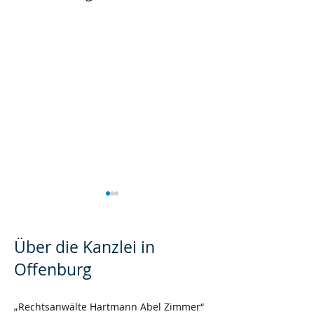
Über die Kanzlei in
Offenburg
Kündigung während
Auslandseinsät
„Rechtsanwälte Hartmann Abel Zimmer“