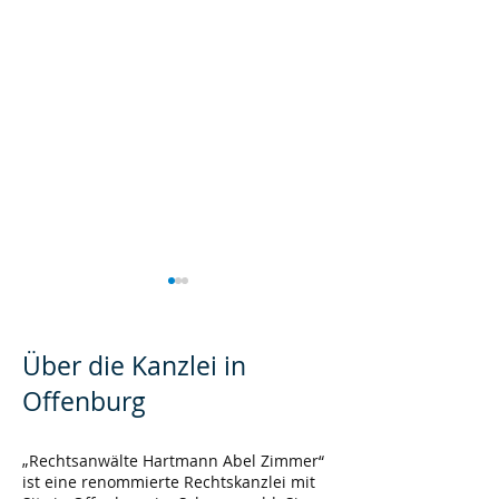
Über die Kanzlei in
Offenburg
Kündigung während
Auslandseinsät
„Rechtsanwälte Hartmann Abel Zimmer“
ist eine renommierte Rechtskanzlei mit
Arbeitsunfähigkeit
Mitarbeiter