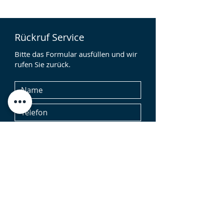
Rückruf Service
Bitte das Formular ausfüllen und wir
rufen Sie zurück.
Ja, ich stimme zu, dass meine Daten zur
Bearbeitung meiner Anfrage durch
"Rechtsanwälte Hartmann Abel Zimmer"
gespeichert werden. Ich habe die
Datenschutzerklärung gelesen und
nehme diese zur Kenntnis. Ich erkläre
mich mit der Zusendung von Emails oder
telefonische Kontaktaufnahme bei
Angabe der entsprechenden Daten im
Kontaktformular einverstanden. Hinweis:
Die Einwilligung kann jederzeit
widerrufen werden. Der Widerruf