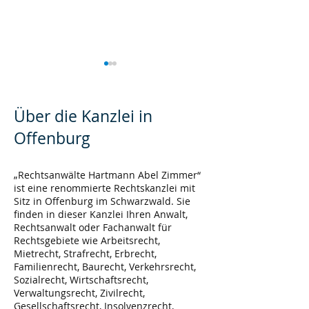
Über die Kanzlei in
Offenburg
Dauer
Reform Erbrech
„Rechtsanwälte Hartmann Abel Zimmer“
ist eine renommierte Rechtskanzlei mit
Testamentsvollstreckung
Verjährungsrec
Sitz in Offenburg im Schwarzwald. Sie
über 30 Jahre
finden in dieser Kanzlei Ihren Anwalt,
Rechtsanwalt oder Fachanwalt für
Rechtsgebiete wie Arbeitsrecht,
Mietrecht, Strafrecht, Erbrecht,
Familienrecht, Baurecht, Verkehrsrecht,
Sozialrecht, Wirtschaftsrecht,
Verwaltungsrecht, Zivilrecht,
Gesellschaftsrecht, Insolvenzrecht,