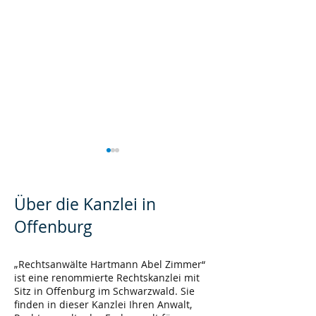
Über die Kanzlei in
Offenburg
Erweiterer
„Rechtsanwälte Hartmann Abel Zimmer“
Bestenauslese 
ist eine renommierte Rechtskanzlei mit
Bestandsschutz bei
Sitz in Offenburg im Schwarzwald. Sie
Beförderungse
Zulassung
finden in dieser Kanzlei Ihren Anwalt,
gebietsfremder Nutzung