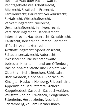
Rechtsanwalt oder Fachanwalt für
Rechtsgebiete wie Arbeitsrecht,
Mietrecht, Strafrecht, Erbrecht,
Familienrecht, Baurecht, Verkehrsrecht,
Sozialrecht, Wirtschaftsrecht,
Verwaltungsrecht, Zivilrecht,
Gesellschaftsrecht, Insolvenzrecht,
Versicherungsrecht, Handelsrecht,
Internetrecht, Nachbarrecht, Schuldrecht,
Kaufrecht, Reiserecht, Immobilienrecht,
IT-Recht, Architektenrecht,
Arzthaftungsrecht, Speditionsrecht,
Schadensersatzrecht, Autorecht,
Inkassorecht. Die Rechtsanwälte
betreuen Klienten in und um Offenburg.
Das beinhaltet Städte und Gebiete wie
Oberkirch, Kehl, Renchen, Bühl, Lahr,
Baden-Baden, Oppenau, Biberach im
Kinzigtal, Haslach, Hohberg, Friesenheim,
Appenweier, Bad Peterstal, Achern,
Kappelrodeck, Sasbach, Sasbachwalden,
Willstätt, Rheinau, Wolfach, Gengenbach,
Ettenheim, Herbolzheim, Neuried,
Schramberg, Zell am Harmersbach,