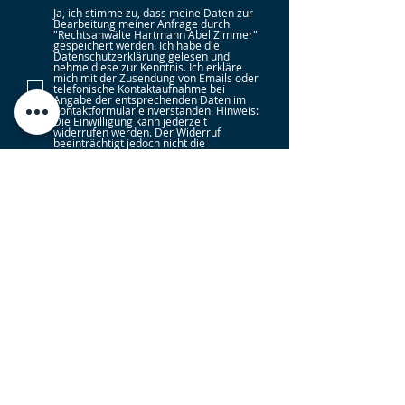
Ja, ich stimme zu, dass meine Daten zur
Bearbeitung meiner Anfrage durch
"Rechtsanwälte Hartmann Abel Zimmer"
gespeichert werden. Ich habe die
Datenschutzerklärung gelesen und
nehme diese zur Kenntnis. Ich erkläre
mich mit der Zusendung von Emails oder
telefonische Kontaktaufnahme bei
Angabe der entsprechenden Daten im
Kontaktformular einverstanden. Hinweis:
Die Einwilligung kann jederzeit
widerrufen werden. Der Widerruf
beeinträchtigt jedoch nicht die
Rechtmäßigkeit der Datenverarbeitung
bis zum Widerruf.
Datenschutzerklärung
Submit
Rechtsgebiete
Arbeitsrecht
|
Mietrecht
|
Strafrecht
|
Beamtenrecht
|
Erbrecht
|
Familienrecht
|
Baurecht
|
Verkehrsrecht
|
Sozialrecht
|
Wirtschaftsrecht
|
Verwaltungsrecht
|