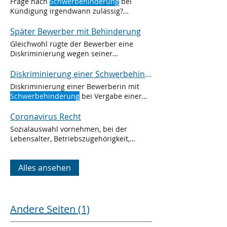
Frage nach
Schwerbehinderung
bei
Kündigung irgendwann zulässig?
Insolvenzverwalter nach dem
Insolvenzantrag eines Unternehmens die
Später Bewerber mit Behinderung
Beschäftigten nach einer eventuell
Gleichwohl rügte der Bewerber eine
bestehenden
Schwerbehinderung
Der
Diskriminierung wegen seiner
nachherige Kläger, der schon deutlich
Schwerbehinderung
und verlangte
über ein Jahr im Betrieb beschäftigt war,
Schadensersatz
Diskriminierung einer Schwerbehinderten
verneinte eine
Schwerbehinderung
Pech
Diskriminierung einer Bewerberin mit
gehabt, urteilte das BAG und begründete
Schwerbehinderung
bei Vergabe einer
wie folgt: „…Die Frage nach der
Stelle - Informationen zu Recht
Schwerbehinderung
im Vorfeld Infolge
Coronavirus Recht
der wahrheitswidrigen Beantwortung der
ihm rechtmäßig gestellten Frage nach
Sozialauswahl vornehmen, bei der
seiner
Schwerbehinderung
Lebensalter, Betriebszugehörigkeit,
Unterhaltspflichten und
Schwerbehinderung
Alles ansehen
Andere Seiten (1)