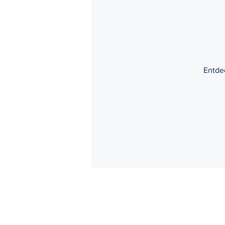
Zivilrecht
Gesellschaftsre
Internetrecht
Nachbarre
Entde
IT-Recht
Architektenrech
Autorecht
Inkassorecht