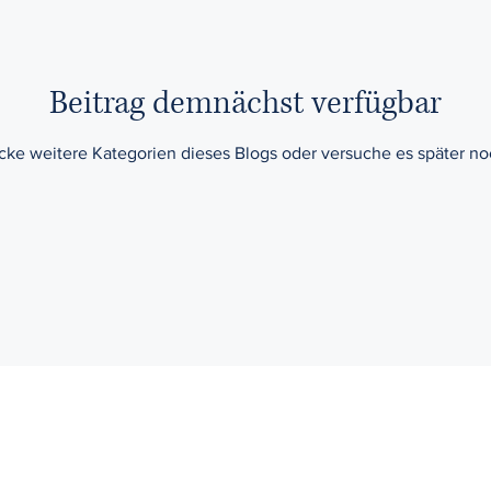
cht
Insolvenzrecht
Versicherungsrecht
Hande
cht
Schuldrecht
Kaufrecht
Reiserecht
Im
Beitrag demnächst verfügbar
cke weitere Kategorien dieses Blogs oder versuche es später no
t
Arzthaftungsrecht
Speditionsrecht
Schadens