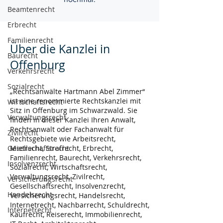
Beamtenrecht
Erbrecht
Familienrecht
Über die Kanzlei in
Baurecht
Offenburg
Verkehrsrecht
Sozialrecht
„Rechtsanwälte Hartmann Abel Zimmer“
ist eine renommierte Rechtskanzlei mit
Wirtschaftsrecht
Sitz in Offenburg im Schwarzwald. Sie
Verwaltungsrecht
finden in dieser Kanzlei Ihren Anwalt,
Rechtsanwalt oder Fachanwalt für
Zivilrecht
Rechtsgebiete wie Arbeitsrecht,
Gesellschaftsrecht
Mietrecht, Strafrecht, Erbrecht,
Familienrecht, Baurecht, Verkehrsrecht,
Insolvenzrecht
Sozialrecht, Wirtschaftsrecht,
Verwaltungsrecht, Zivilrecht,
Versicherungsrecht
Gesellschaftsrecht, Insolvenzrecht,
Handelsrecht
Versicherungsrecht, Handelsrecht,
Internetrecht, Nachbarrecht, Schuldrecht,
Internetrecht
Kaufrecht, Reiserecht, Immobilienrecht,