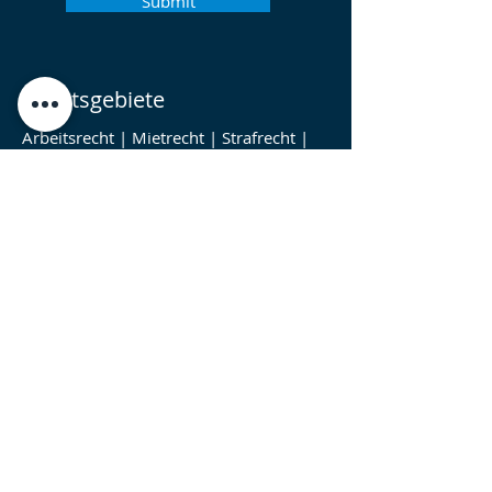
Submit
Rechtsgebiete
Arbeitsrecht
|
Mietrecht
|
Strafrecht
|
Beamtenrecht
|
Erbrecht
|
Familienrecht
|
Baurecht
|
Verkehrsrecht
|
Sozialrecht
|
Wirtschaftsrecht
|
Verwaltungsrecht
|
Zivilrecht
|
Gesellschaftsrecht
|
Insolvenzrecht
|
Versicherungsrecht
|
Handelsrecht
|
Internetrecht
|
Nachbarrecht
|
Schuldrecht
|
Kaufrecht
|
Bank- und Kapitalmarktrecht
|
Reiserecht
|
Immobilienrecht
|
IT-
Recht
|
Architektenrecht
|
Arzthaftungsrecht
|
Speditionsrecht
|
Schadensersatzrecht
|
Autorecht
|
Inkassorecht