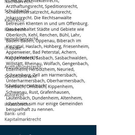
IT-Recht, Architektenrecht,
Nachbarrecht
Arzthaftungsrecht, Speditionsrecht,
Schuldrecht
Schadensersatzrecht, Autorecht,
Inkassorecht. Die Rechtsanwälte
Kaufrecht
betreuen Klienten in und um Offenburg.
Das beinhaltet Städte und Gebiete wie
Reiserecht
Oberkirch, Kehl, Renchen, Bühl, Lahr,
Immobilienrecht
Baden-Baden, Oppenau, Biberach im
Kinzigtal, Haslach, Hohberg, Friesenheim,
IT-Recht
Appenweier, Bad Peterstal, Achern,
Architektenrecht
Kappelrodeck, Sasbach, Sasbachwalden,
Willstätt, Rheinau, Wolfach, Gengenbach,
Arzthaftungsrecht
Ettenheim, Herbolzheim, Neuried,
Schramberg, Zell am Harmersbach,
Speditionsrecht
Unterharmersbach, Oberharmersbach,
Schadensersatzrecht
Seelbach, Ohlsbach, Kippenheim,
Schwanau, Rust, Grafenhausen,
Autorecht
Lautenbach, Dundenheim, Altenheim,
Ichenheim, um nur einige Gemeinden
Inkassorecht
beispielhaft zu nennen.
Bank- und
Kapitalmarktrecht