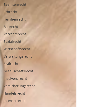
Beamtenrecht
Erbrecht
Familienrecht
Baurecht
Verkehrsrecht
Sozialrecht
Wirtschaftsrecht
Verwaltungsrecht
Zivilrecht
Gesellschaftsrecht
Insolvenzrecht
Versicherungsrecht
Handelsrecht
Internetrecht