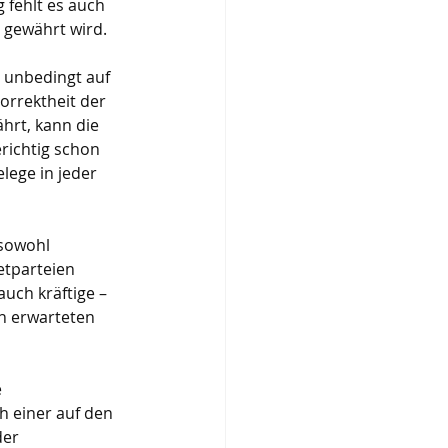
 fehlt es auch 
 gewährt wird.
 unbedingt auf 
orrektheit der 
hrt, kann die 
richtig schon 
lege in jeder 
 sowohl 
etparteien 
uch kräftige – 
n erwarteten 
 
 einer auf den 
er 