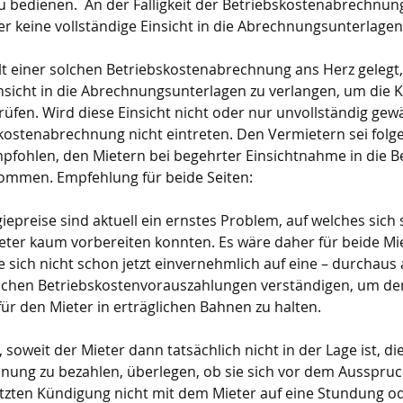
zu bedienen.  An der Fälligkeit der Betriebskostenabrechnung
 keine vollständige Einsicht in die Abrechnungsunterlagen
lt einer solchen Betriebskostenabrechnung ans Herz gelegt,
nsicht in die Abrechnungsunterlagen zu verlangen, um die K
fen. Wird diese Einsicht nicht oder nur unvollständig gewä
bskostenabrechnung nicht eintreten. Den Vermietern sei folge
pfohlen, den Mietern bei begehrter Einsichtnahme in die Be
ommen. Empfehlung für beide Seiten:
iepreise sind aktuell ein ernstes Problem, auf welches sich
eter kaum vorbereiten konnten. Es wäre daher für beide Mi
 sich nicht schon jetzt einvernehmlich auf eine – durchaus a
chen Betriebskostenvorauszahlungen verständigen, um de
r den Mieter in erträglichen Bahnen zu halten.
 soweit der Mieter dann tatsächlich nicht in der Lage ist, die
ung zu bezahlen, überlegen, ob sie sich vor dem Ausspruch
tzten Kündigung nicht mit dem Mieter auf eine Stundung od