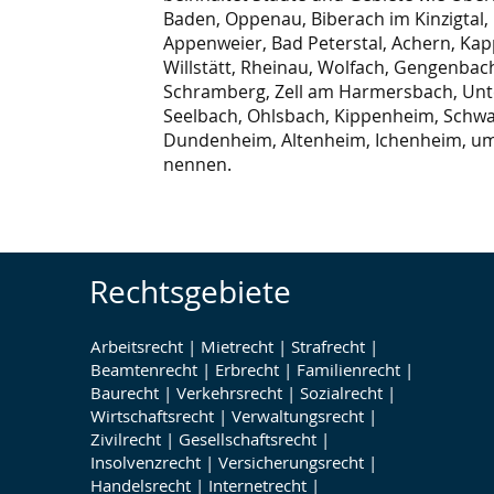
Baden, Oppenau, Biberach im Kinzigtal,
Appenweier, Bad Peterstal, Achern, Ka
Willstätt, Rheinau, Wolfach, Gengenbac
Schramberg, Zell am Harmersbach, Un
Seelbach, Ohlsbach, Kippenheim, Schwa
Dundenheim, Altenheim, Ichenheim, um 
nennen.
Rechtsgebiete
Arbeitsrecht
|
Mietrecht
|
Strafrecht
|
Beamtenrecht
|
Erbrecht
|
Familienrecht
|
Baurecht
|
Verkehrsrecht
|
Sozialrecht
|
Wirtschaftsrecht
|
Verwaltungsrecht
|
Zivilrecht
|
Gesellschaftsrecht
|
Insolvenzrecht
|
Versicherungsrecht
|
Handelsrecht
|
Internetrecht
|