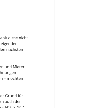
hlt diese nicht 
teigenden 
den nächsten 
en und Mieter 
chnungen 
en – möchten 
er Grund für 
ern auch der 
 Abs. 2 Nr. 1 