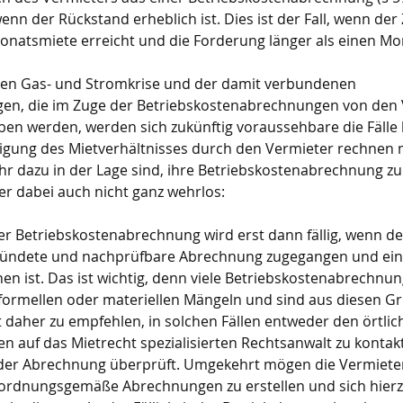
enn der Rückstand erheblich ist. Dies ist der Fall, wenn der
natsmiete erreicht und die Forderung länger als einen Monat
llen Gas- und Stromkrise und der damit verbundenen 
en, die im Zuge der Betriebskostenabrechnungen von den 
ben werden, werden sich zukünftig voraussehbare die Fälle 
igung des Mietverhältnisses durch den Vermieter rechnen m
hr dazu in der Lage sind, ihre Betriebskostenabrechnung zu
ter dabei auch nicht ganz wehrlos:
r Betriebskostenabrechnung wird erst dann fällig, wenn de
ndete und nachprüfbare Abrechnung zugegangen und ei
hen ist. Das ist wichtig, denn viele Betriebskostenabrechnun
ormellen oder materiellen Mängeln und sind aus diesen G
t daher zu empfehlen, in solchen Fällen entweder den örtlic
n auf das Mietrecht spezialisierten Rechtsanwalt zu kontakt
r Abrechnung überprüft. Umgekehrt mögen die Vermieter 
 ordnungsgemäße Abrechnungen zu erstellen und sich hierzu