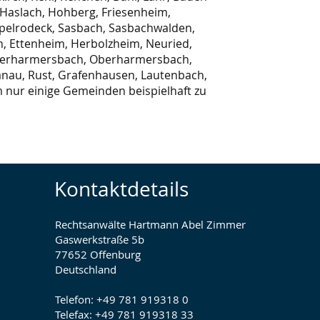
 Haslach, Hohberg, Friesenheim,
ppelrodeck, Sasbach, Sasbachwalden,
h, Ettenheim, Herbolzheim, Neuried,
terharmersbach, Oberharmersbach,
nau, Rust, Grafenhausen, Lautenbach,
nur einige Gemeinden beispielhaft zu
Kontaktdetails
Rechtsanwälte Hartmann Abel Zimmer
Gaswerkstraße 5b
77652 Offenburg
Deutschland
Telefon: +49 781 919318 0
Telefax: +49
781
919318 33