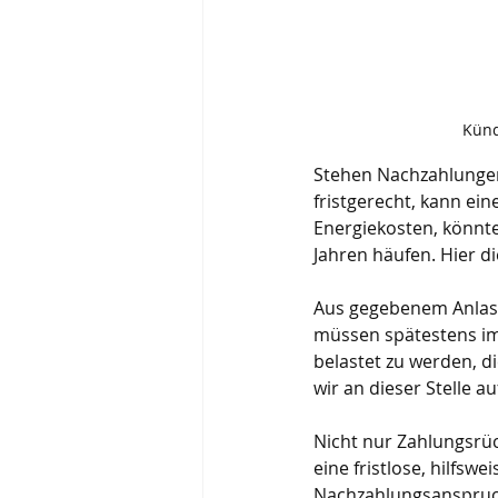
Künd
Stehen Nachzahlungen
fristgerecht, kann ei
Energiekosten, könnt
Jahren häufen. Hier di
Aus gegebenem Anlass
müssen spätestens i
belastet zu werden, d
wir an dieser Stelle 
Nicht nur Zahlungsrü
eine fristlose, hilfsw
Nachzahlungsanspruch