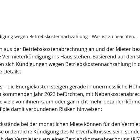
igung wegen Betriebskostennachzahlung - Was ist zu beachten...
 aus der Betriebskostenabrechnung an und der Mieter beza
ne Vermieterkündigung ins Haus stehen. Basierend auf den s
en sich Kündigungen wegen Betriebskostennachzahlung in 
e Details:
 – die Energiekosten steigen gerade in unermessliche Höh
m kommenden Jahr 2023 befürchten, mit Nebenkostenabre
ie viele von ihnen kaum oder gar nicht mehr bezahlen könn
auf die damit verbundenen Risiken hinweisen:
ckstände bei der monatlichen Miete können für den Vermiet
eise ordentliche Kündigung des Mietverhältnisses sein, sond
 des Vermieters aus einer Betriebskostenabrechnung (§ 573