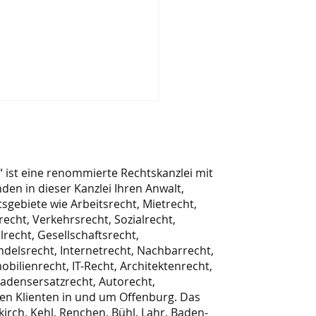
ist eine renommierte Rechtskanzlei mit
nden in dieser Kanzlei Ihren Anwalt,
sgebiete wie Arbeitsrecht, Mietrecht,
recht, Verkehrsrecht, Sozialrecht,
lrecht, Gesellschaftsrecht,
tminderung wegen
ndelsrecht, Internetrecht, Nachbarrecht,
down für Geschäfte?
obilienrecht, IT-Recht, Architektenrecht,
elles Mietrecht
hadensersatzrecht, Autorecht,
en Klienten in und um Offenburg. Das
irch, Kehl, Renchen, Bühl, Lahr, Baden-