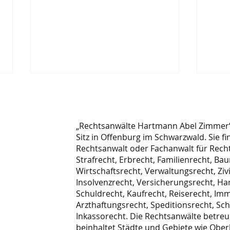
„Rechtsanwälte Hartmann Abel Zimmer“ 
Sitz in Offenburg im Schwarzwald. Sie fi
Rechtsanwalt oder Fachanwalt für Recht
Strafrecht, Erbrecht, Familienrecht, Bau
Wirtschaftsrecht, Verwaltungsrecht, Zivi
Vorkaufsrecht für Mieter
Mie
Insolvenzrecht, Versicherungsrecht, Ha
beim Verkauf einer
Lock
Schuldrecht, Kaufrecht, Reiserecht, Imm
Eigentumswohnung
Aktu
Arzthaftungsrecht, Speditionsrecht, Sc
Inkassorecht. Die Rechtsanwälte betreu
beinhaltet Städte und Gebiete wie Oberk